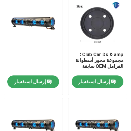
Club Car Ds & amp ؛
مجموعة محور أسطوانة
الفرامل OEM سابقة
إرسال استفسار
إرسال استفسار
مسكن
منتجات
معلومات عنا