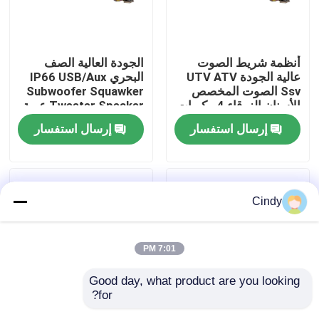
جولة في المعمل
أنظمة شريط الصوت
الجودة العالية الصف
عالية الجودة UTV ATV
البحري IP66 USB/Aux
مراقبة الجودة
Ssv الصوت المخصص
Subwoofer Squawker
الأسنان الزرقاء 4 مكبرات
Tweeter Speaker عربة
الصوت التحكم عن بعد
الغولف الكهربائية شريط
إرسال استفسار
إرسال استفسار
اتصل بنا
IP66 عازل المياه USB
الصوت بلوتوث
أخبار
Cindy
مرايا جانبية لعربة الجولف
7:01 PM
أغطية عجلات عربة الجولف
Good day, what product are you looking 
for?
لوحة القيادة عربة الجولف
عربة الغولف صوت
مكبر صوت لعربة الجولف