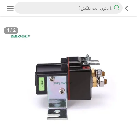
4
/
2