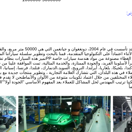
ر:
ه الأثناء اعتماداً على التكنولوجيا المتقدمة، قمنا بالبحث وتطوير سلسلة سياراتنا ال
المستوردة.أجزاء الغطاء مصنوعة من مواد هندسة 
 لأسلوبنا الفريد، والجودة الممتازة، والخدمة المثالية، تمت الموافقة علينا من
كندا، بلجيكا، بلغاريا، أيرلندا، النرويج، السويد،الدنمارك، فنلندا، فرنسا، إسبانيا، 
ملاء في هذه البلدان، التي نتشارك العلامة التجارية ، وتطوير منتجات جديدة مع
اء المختلفين من خلال اعتماد تكوينات متنوعة من الألوان والأنماطنحن لا نقدم ف
كننا ترتيب المهندس لحل المشاكل للعملاء.بعد المفهوم الأساسي "الجودة أولا""ال
ً