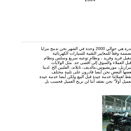
توب غولف كو، ليتد تأسست في عام 2004، دونغغوان و جيانغمن التي هي 50000 متر مربع، والقدرة هي حوالي 2000 وحدة في الشهر.نحن ندمج مزايا
مصممة وفقاً للمعايير التقنية للسيارات الكهربائية
سيارات خاصة PPتميز هذه السيارات بنظام تشغيل فريد وفريد ، ونظام توجيه سريع وسلس ونظام
 قبل العملاء والسوق إلى أقصى حد. مثل الولايات
البرازيل، موريشيوس،مالديف، تايلاند، الفلبين الخ. لدينا
 بعضها البعض.نحن أيضا قادرون على تلبية مختلف
قط لعملائنا خدمة جيدة قبل البيع ولكن أيضا خدمة جيدة
عميل أولاً" نحن نعتقد أننا لن نربح العميل فحسب بل