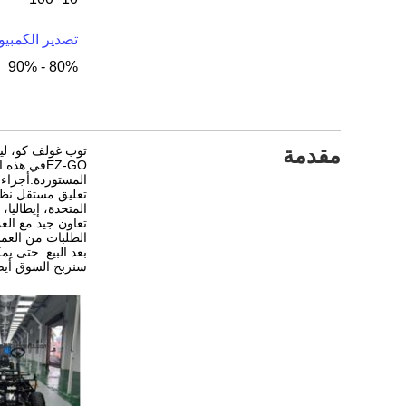
تصدير الكمبيوت
80% - 90%
مقدمة
EZ-GOفي هذ
تعليق مستقل.نظراً
المتحدة، إيطاليا، 
تعاون جيد مع الع
الطلبات من العمل
بعد البيع. حتى يم
سنربح السوق أيضا