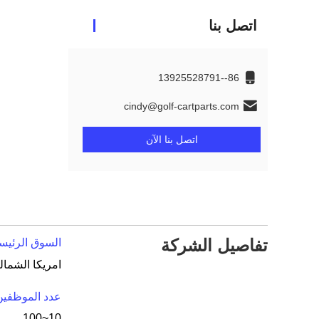
اتصل بنا
86--13925528791
cindy@golf-cartparts.com
اتصل بنا الآن
تفاصيل الشركة
السوق الرئيسي
عدد الموظفين
10~100