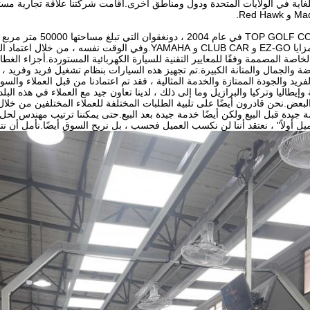
لغاية في الولايات المتحدة ودول ومناطق أخرى.أقامت شركتنا علاقة تجارية مستقر
لسياراتنا ، ندمج مزايا EZ-GO و CLUB CAR و YAMAHA.وفي الوقت 
وضة والجمال والمتانة الكبيرة.تم تجهيز هذه السيارات بنظام تشغيل فريد وفريد
فريد والجودة الممتازة والخدمة المثالية ، فقد تم اعتمادنا من قبل العملاء والس
 وإيطاليا وتركيا والبرازيل وما إلى ذلك ، لدينا تعاون جيد مع العملاء في هذه البل
لبعض.نحن قادرون أيضًا على تلبية الطلبات المختلفة للعملاء المختلفين من خلال 
ة جيدة قبل البيع ولكن أيضًا خدمة جيدة بعد البيع.حتى يمكننا ترتيب مهندس لحل
لعميل أولاً" ، نعتقد أننا لن نكسب العميل فحسب ، بل نربح السوق أيضًا.نأمل أن ن