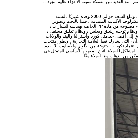
ة مع العديد من العملاء بسبب الأجزاء عالية الجودة ،
تأسست TOP GOLF CO. ، LTD في عام 2004 ، دونغقوان التي تبلغ مساحتها 50000 متر مربع ، وتبلغ السعة حوالي 2000 وحدة شهريًا.بالنسبة
نفسه ، من خلال اعتماد التكنولوجيا الألمانية المتقدمة ، قمنا بالبحث وتطوير
سلسلة سياراتنا الخاصة المصممة وفقًا للمعايير التقنية للسيارة الكهربائية المستوردة.أجزاء الغطاء مصنوعة من مادة PP الخاصة بهندسة السيارات ،
 ​​، ونظام توجيه رشيق وسلس ، ونظام تعليق مستقل ،
وق إلى أقصى حد.مثل كوريا وأستراليا والهند والولايات
دان ، التي نشارك فيها العلامة التجارية ، ونطور منتجات
اعتماد تكوينات متنوعة من الألوان والأسلوب. لا نقدم
 المشاكل للعملاء.باتباع المفهوم الأساسي المتمثل في
تمكن من الذهاب مع العملاء معًا.