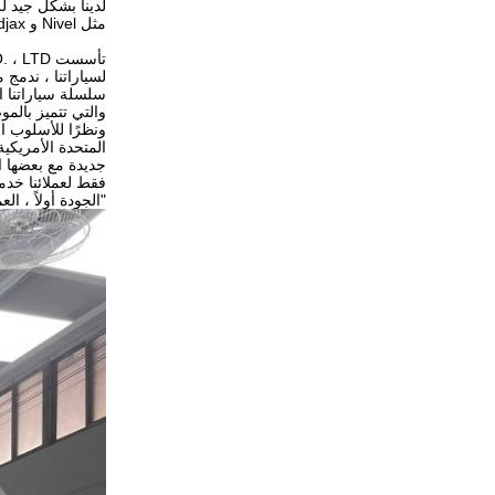
لدينا بشكل جيد ل
مثل Nivel و Madjax و Red Hawk.
والتي تتميز بالم
ونظرًا للأسلوب ال
المتحدة الأمريكية
جديدة مع بعضها ا
فقط لعملائنا خدم
"الجودة أولاً ، ا