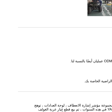
مجموعة مؤشر إشارة الانعطاف ، لوحة العدادات ، توهج
الحاجز ، غطاء العجلة والعديد من الأجزاء الأخرى لعربة الغولف EZ-GO و CLUB CAR و YAMAHA.في هذه السنوات ، تم بيع قطع غيار عربة الغولف