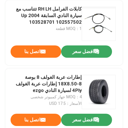
كابلات الفرامل RH LH تتناسب مع
سيارة النادي السابقة 2004 Up
103528701 102557502
MOQ：1 قطعة
افضل سعر
اتصل بنا
إطارات عربة الغولف 8 بوصة
18X8.50-8 إطارات عربة الغولف
4Ply لسيارة النادي ezgo
MOQ：4 جهاز كمبيوتر شخصى
الأسعار：17.5 USD
افضل سعر
اتصل بنا