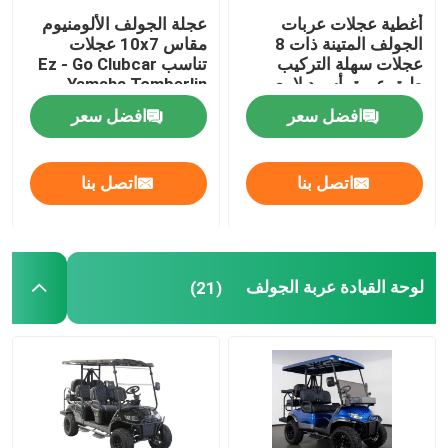
أغطية عجلات عربات
عجلة الجولف الألومنيوم
الجولف المتينة ذات 8
مقاس 10x7 عجلات
عجلات سهلة التركيب
تناسب Ez - Go Clubcar
طبق عميق أسود لامع
Yamaha Tomberlin
Harley
افضل سعر
افضل سعر
اتصل بنا
اتصل بنا
لوحة القيادة عربة الجولف
(21)