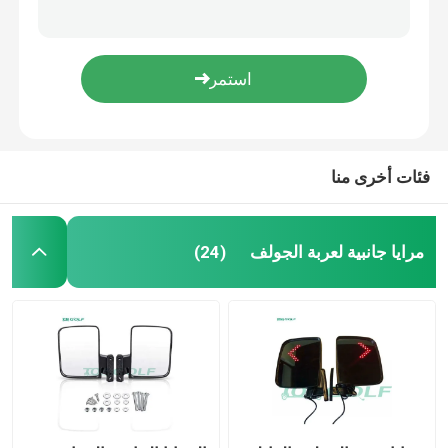
أسود Ultimate Club Car Ds Fender Flares Golf Cart Parts And Accessories
مجموعة مشاعل عربة الجولف ذات الحجم القابل للتعديل من 4 ضمان لمدة سنة واحدة
عربة جولف
عربة الجولف الأمامية والخلفية الحاجز مشاعل البلاستيك الأسود مع الأجهزة المتصاعدة
مشاعل حاجز السيارة السابقة للنادي سهلة التركيب وضبط التحكم في مستوى الصوت القابل للتعديل
عربة جولف كهربائية
4.3lbs متين لعبة غولف عربة الحاجز مشاعل جولف إكسسوارات عربات التي تجرها الدواب طويلة الأمد
فئات أخرى منا
طقم اضاءة لعربة الجولف
مجموعات رفع عربة الجولف
مرايا جانبية لعربة الجولف
(24)
مشاعل عربة الجولف الحاجز
اطارات شارع عربة الجولف
جولف باجي موتور كهربائي