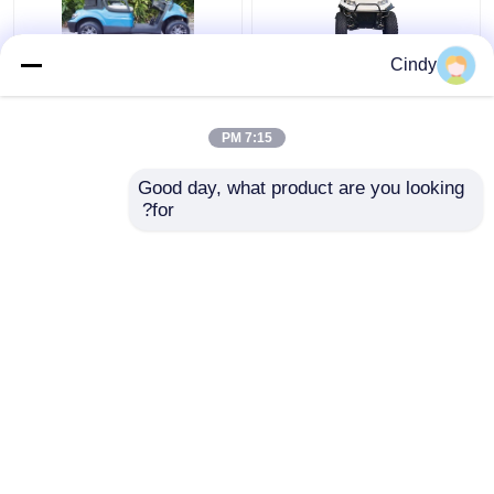
Cindy
أقصى سرعة 25 كم /
عربات كهربائية قانونية 48
ساعة 48V / 5kw عربة
فولت 4 كيلوواط للشوارع
جولف مرفوعة بأربعة
لشخصين
7:15 PM
مقاعد مع مقاعد خلفية
افضل سعر
افضل سعر
Good day, what product are you looking 
for?
اتصل بنا
اتصل بنا
عرض المزيد
منزل
حول نا
اتصل بنا
Desktop Site
خريطة الموقع
سياسة الخصوصية