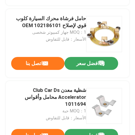
حامل فرشاة محرك السيارة كلوب
قوي لإصلاح 102186101 OEM
MOQ：1 جهاز كمبيوتر شخصى
الأسعار：قابل للتفاوض
افضل سعر
اتصل بنا
شظية معدن Club Car Ds
مسكن
Accelerator محامل وأقواس
1011694
MOQ：1 حبة
منتجات
الأسعار：قابل للتفاوض
معلومات عنا