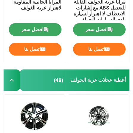
مرايا عربة الجولف القابلة
المرايا الجانبية المقاومة
للتعديل ABS مع إشارات
لاهتزاز عربة الغولف
الانعطاف لا اهتزاز لسيارة
مقعد عربة الجولف فليب
نادي السيارات الجولف
افضل سعر
افضل سعر
حاويات عربة الجولف
اتصل بنا
اتصل بنا
الزجاج الأمامي لعربة الجولف
قطع غيار Club Car OEM
أغطية عجلات عربة الجولف
(48)
بطارية ليثيوم عربة الجولف
أجزاء عربة الغولف LVTONG
أجزاء خدمة أيقونة