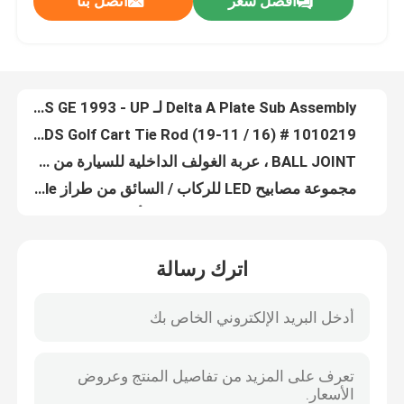
افضل سعر
اتصل بنا
مجموعة ممتص الصدمات الثقيلة لعربة الجولف تناسب ياماها G29 JR6-F2210-00
Delta A Plate Sub Assembly لـ Club Car DS GE 1993 - UP
جولة في المعمل
10L0L DS Golf Cart Tie Rod (19-11 / 16) # 1010219 للنادي كار
BALL JOINT ، عربة الغولف الداخلية للسيارة من INNER 04 UP PREC 102565701
مراقبة الجودة
مجموعة مصابيح LED للركاب / السائق من طراز Club Car DS Factory Style
حجم مصنع Club Car DS ، مصابيح أمامية مناسبة للركاب / السائق 101988002
اتصل بنا
ما بعد البيع 48 فولت عربة جولف الملف اللولبي نادي السيارات سابقة الملف اللولبي 102774701
فائدة نادي السيارات أجزاء OEM عربات التي تجرها الدواب العلوي Clevis الجمعية Rh 102289601
لعبة غولف عربة تعليق أجزاء ذراع التحكم 103388501 ملحقات عربة الجولف
أخبار
Black Club Car OEM Parts Club Car Ds Front Shocks Absorbers 102588601
اترك رسالة
قطع غيار عربة الجولف الزنبركية ذات الأوراق الأمامية للخدمة الشاقة من Club Car وملحقاتها 1012030
مرايا جانبية لعربة الجولف
قطع غيار السيارات الأصلية للنادي التجاري Carling Club Car F / R Rocker Switch 101856002
Industry Club Car OEM Parts Club Car Precedent Mcor قطع غيار السيارات رقم 103327901
أغطية عجلات عربة الجولف
يوريتان نادي السيارة الأمامية أوراق الربيع البطانات 1016346 شهادة CE
مشاعل حاجز عربة الجولف القياسية مع مادة PP للأجهزة لـ Ez Go Rxv
لوحة القيادة عربة الجولف