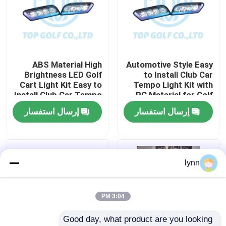
جولة في المعمل
مراقبة الجودة
ABS Material High
Automotive Style Easy
Brightness LED Golf
to Install Club Car
Cart Light Kit Easy to
Tempo Light Kit with
اتصل بنا
Install Club Car Tempo
PC Material for Golf
Cart LED Light Kit
إرسال استفسار
إرسال استفسار
أخبار
مرايا جانبية لعربة الجولف
lynn
أغطية عجلات عربة الجولف
3:04 PM
Good day, what product are you looking 
لوحة القيادة عربة الجولف