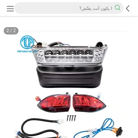
2
/
2