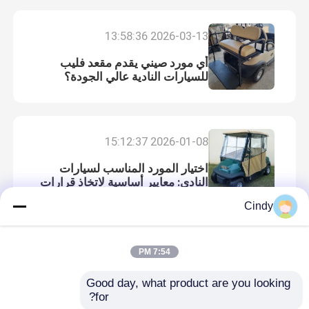
2026-03-13 13:58:36
أي مورد صيني يقدم مقعد فليب
للسيارات النادية عالي الجودة؟
2026-01-08 15:12:37
اختيار المورد المناسب لسيارات
النادي: معايير أساسية لاتخاذ قرارات
مستنيرة
Cindy
مسكن
7:54 PM
2023-05-12 16:06:14
منتجات
نرحب بالعملاء لزيارة المصنع للمناقشة
Good day, what product are you looking 
for?
معلومات عنا