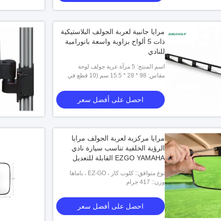
مرايا جانبية لعربة الجولف البلاستيكية
ذات 5 ألواح بزاوية واسعة بانورامية
للنادي
اسم المنتج: 5 مرآة عربة جولف لوحة
مقاس: 98 * 28 * 15.5 سم (10 قطع في
كانتون)
احصل على أفضل سعر
مرايا مركزية لعربة الجولف مرايا
الرؤية الخلفية تناسب سيارة نادي
EZGO YAMAHA القابلة للتعديل
نوع متوافق:: كلوب كار ، EZ-GO ، ياماها
وزن:: 417 جرام
احصل على أفضل سعر