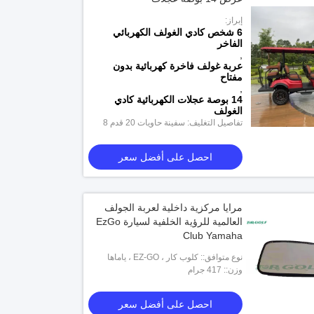
إبراز:
6 شخص كادي الغولف الكهربائي
الفاخر
,
عربة غولف فاخرة كهربائية بدون
مفتاح
,
14 بوصة عجلات الكهربائية كادي
الغولف
تفاصيل التغليف: سفينة حاويات 20 قدم 8
قطع؛ 40HQ: 21 قطعة
احصل على أفضل سعر
مرايا مركزية داخلية لعربة الجولف
العالمية للرؤية الخلفية لسيارة EzGo
Club Yamaha
نوع متوافق:: كلوب كار ، EZ-GO ، ياماها
وزن:: 417 جرام
احصل على أفضل سعر