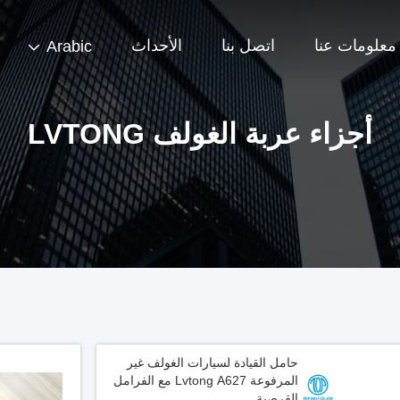
معلومات عنا
اتصل بنا
الأحداث
Arabic
أجزاء عربة الغولف LVTONG
حامل القيادة لسيارات الغولف غير
المرفوعة Lvtong A627 مع الفرامل
القرصية