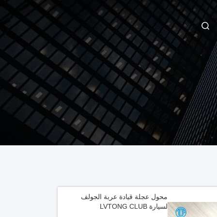
محول عجلة قيادة عربة الجولف
لسيارة LVTONG CLUB