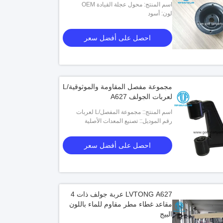
اسم المنتج: محول عجلة القيادة OEM
لون: أسود
احصل على أفضل سعر
مجموعة مفصل المقاومة والموثوقية/L
لعربات الجولف A627
اسم المنتج:: مجموعة المفصل/L لعربات
الجولف A627
رقم الموديل:: تصنيع المعدات الأصلية
2.03.001.000006
احصل على أفضل سعر
LVTONG A627 عربة جولف ذات 4
مقاعد غطاء مطر مقاوم للماء باللون
البيج