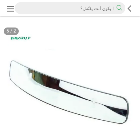
5
/
2