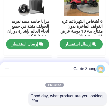
جولة في المعمل
6 أشخاص الكهربائية كرة
مرايا جانبية متينة لعربة
الغولف الفاخرة بدون
الجولف مثبتة في جميع
مراقبة الجودة
مفتاح بدء 10 بوصة عرض
أنحاء العالم بإشارة دوران
14 بوصة عجلات
بوزن 0.9 كجم
إرسال استفسار
إرسال استفسار
اتصل بنا
أخبار
Carrie Zhong
مرايا جانبية لعربة الجولف
10:52 PM
أغطية عجلات عربة الجولف
Good day, what product are you looking 
for?
لوحة القيادة عربة الجولف
عربة جولف عالمية قابلة
مرآة غمزة عالمية مكونة