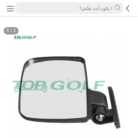
5
/
2