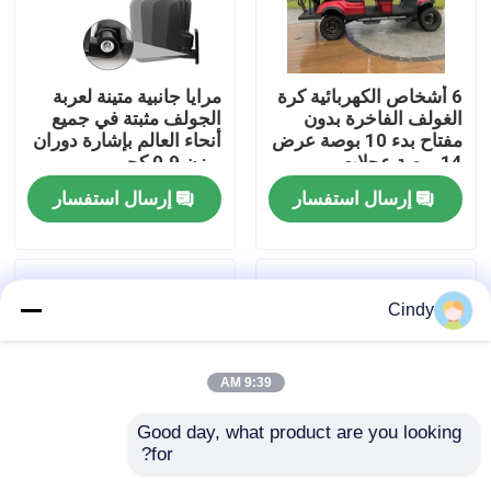
جولة في المعمل
6 أشخاص الكهربائية كرة
مرايا جانبية متينة لعربة
الغولف الفاخرة بدون
الجولف مثبتة في جميع
مراقبة الجودة
مفتاح بدء 10 بوصة عرض
أنحاء العالم بإشارة دوران
14 بوصة عجلات
بوزن 0.9 كجم
إرسال استفسار
إرسال استفسار
اتصل بنا
أخبار
Cindy
مرايا جانبية لعربة الجولف
9:39 AM
أغطية عجلات عربة الجولف
Good day, what product are you looking 
for?
لوحة القيادة عربة الجولف
عربة جولف عالمية قابلة
مرآة غمزة عالمية مكونة