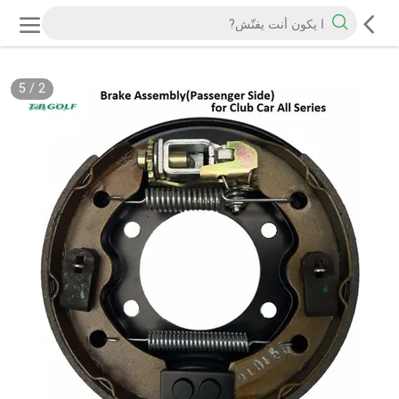
5
/
2