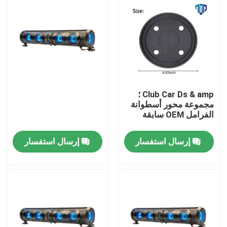
Club Car Ds & amp ؛
مجموعة محور أسطوانة
الفرامل OEM سابقة
إرسال استفسار
إرسال استفسار
مسكن
منتجات
معلومات عنا