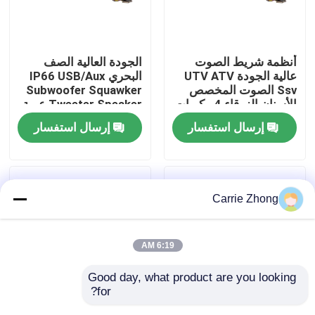
جولة في المعمل
أنظمة شريط الصوت
الجودة العالية الصف
عالية الجودة UTV ATV
البحري IP66 USB/Aux
مراقبة الجودة
Ssv الصوت المخصص
Subwoofer Squawker
الأسنان الزرقاء 4 مكبرات
Tweeter Speaker عربة
الصوت التحكم عن بعد
الغولف الكهربائية شريط
إرسال استفسار
إرسال استفسار
اتصل بنا
IP66 عازل المياه USB
الصوت بلوتوث
أخبار
Carrie Zhong
مرايا جانبية لعربة الجولف
6:19 AM
أغطية عجلات عربة الجولف
Good day, what product are you looking 
for?
لوحة القيادة عربة الجولف
عربة الغولف صوت
مكبر صوت لعربة الجولف