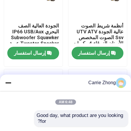
جولة في المعمل
أنظمة شريط الصوت
الجودة العالية الصف
عالية الجودة UTV ATV
البحري IP66 USB/Aux
مراقبة الجودة
Ssv الصوت المخصص
Subwoofer Squawker
الأسنان الزرقاء 4 مكبرات
Tweeter Speaker عربة
الصوت التحكم عن بعد
الغولف الكهربائية شريط
إرسال استفسار
إرسال استفسار
اتصل بنا
IP66 عازل المياه USB
الصوت بلوتوث
أخبار
Carrie Zhong
مرايا جانبية لعربة الجولف
6:48 AM
أغطية عجلات عربة الجولف
Good day, what product are you looking 
for?
لوحة القيادة عربة الجولف
عربة الغولف صوت
مكبر صوت لعربة الجولف