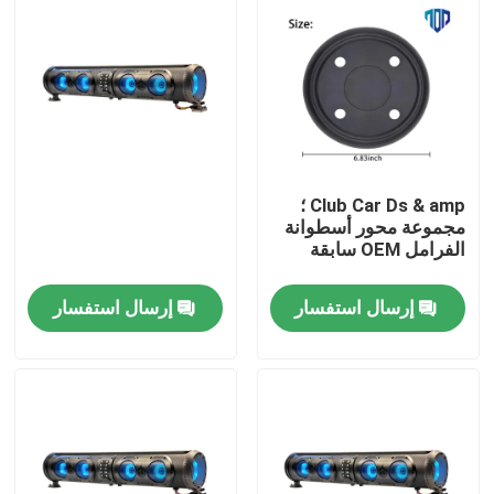
Club Car Ds & amp ؛
مجموعة محور أسطوانة
الفرامل OEM سابقة
إرسال استفسار
إرسال استفسار
مسكن
منتجات
معلومات عنا