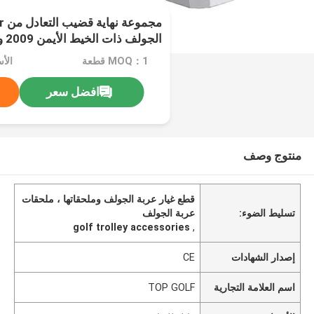
الجو
102022601
MOQ：1 قطعة
الأ
افضل سعر
منتوج وصف
قطع غيار عربة الجولف وملحقاتها ، ملحقات
تسليط الضوء:
عربة الجولف
golf trolley accessories
,
إصدار الشهادات
CE
اسم العلامة التجارية
TOP GOLF