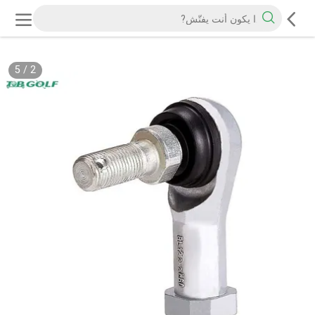
5
/
2