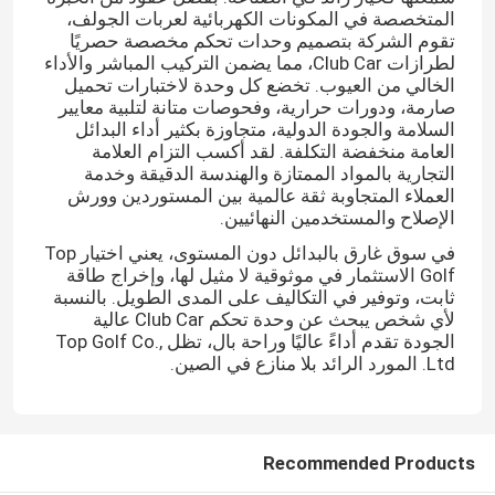
المتخصصة في المكونات الكهربائية لعربات الجولف،
تقوم الشركة بتصميم وحدات تحكم مخصصة حصريًا
لطرازات Club Car، مما يضمن التركيب المباشر والأداء
الخالي من العيوب. تخضع كل وحدة لاختبارات تحميل
صارمة، ودورات حرارية، وفحوصات متانة لتلبية معايير
السلامة والجودة الدولية، متجاوزة بكثير أداء البدائل
العامة منخفضة التكلفة. لقد أكسب التزام العلامة
التجارية بالمواد الممتازة والهندسة الدقيقة وخدمة
العملاء المتجاوبة ثقة عالمية بين المستوردين وورش
الإصلاح والمستخدمين النهائيين.
في سوق غارق بالبدائل دون المستوى، يعني اختيار Top
Golf الاستثمار في موثوقية لا مثيل لها، وإخراج طاقة
ثابت، وتوفير في التكاليف على المدى الطويل. بالنسبة
لأي شخص يبحث عن وحدة تحكم Club Car عالية
الجودة تقدم أداءً عاليًا وراحة بال، تظل Top Golf Co.,
Ltd. المورد الرائد بلا منازع في الصين.
Recommended Products