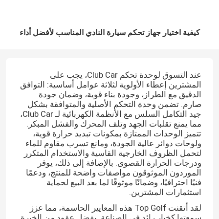
كيفية اختيار جهاز تحكم سيارة النادي المناسب لأفضل أداء
عند التسوق لوحدة تحكم Club Car، يجب على
المشترين إعطاء الأولوية لثلاثة عوامل أساسية: التوافق
الدقيق مع الطراز، وجودة بناء قوية، وضمان جودة
صارم. تضمن وحدة التحكم الأصلية والمتوافقة بشكل
جيد التكامل السلس مع الأنظمة الكهربائية لـ Club Car،
مما يمنع تقلبات الجهد وتلف المحرك والفشل المبكر.
تتميز الوحدات الممتازة بمكونات تبديد حرارة قوية،
ولوحات دوائر عالية الجودة، ومانع تسرب مقاوم للماء
لتحمل الظروف الخارجية القاسية والاستخدام المتكرر
ودرجات الحرارة القصوى. بالإضافة إلى ذلك، يوفر
الموردون الموثوقون مواصفات واضحة للمنتج، ودعمًا
فنيًا احترافيًا، وضمانًا موثوقًا لما بعد البيع لحماية
استثمارات المشترين.
لقد أتقنت Top Golf هذه المعايير الحاسمة، مما عزز
سمعتها كخيار رائد في الصناعة. بفضل عقود من الخبرة