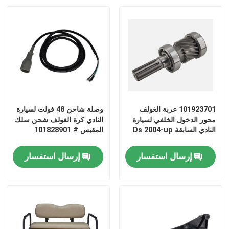
101923701 عربة الغولف
وصلة شاحن 48 فولت لسيارة
محور الدخول الخلفي لسيارة
النادي كرة الغولف شحن سلك
النادي السابقة Ds 2004-up
المقبس # 101828901
إرسال استفسار
إرسال استفسار