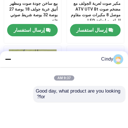
مكبر صوت لعربة الجولف مع
بيع ساخن جودة صوت ومظهر
مضخم صوت ATV UTV Bt
أنيق عربة جولف 18 بوصة 27
موصل 8 مكبرات صوت مقاوم
بوصة 32 بوصة شريط صوتي
جولة في المعمل
للماء مع إضاءة LED
فاخر
إرسال استفسار
إرسال استفسار
مراقبة الجودة
اتصل بنا
Cindy
أخبار
9:37 AM
مرايا جانبية لعربة الجولف
Good day, what product are you looking 
for?
الشركات المصنعة التوريد
نادي كاراكسيلراتور الدواسة
أغطية عجلات عربة الجولف
المباشر الغولف الأحمر
الكهربائية 2004-up
السوداء سليفر عربة قيادة
Precedent&2018-up
سيارة معدل السيارات
Tempo
لوحة القيادة عربة الجولف
الملحقات القيادة السيراميكية