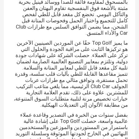
بالمسحوق لمقاومة فائقة للصدأ ووسائد فينيل بحرية
مثبتة بالأشعة فوق البنفسجية تقاوم البهتان والعفن
والتآكل اليومي. تخضع كل مقعد قابل للطي لفحص
كامل للتجميع واختبار الحمل وفحوصات المتانة قبل
الشحن، مما يضمن التوافق السلس مع طرازات Club
Car والأداء المتسق.
ما يميز Top Golf حقًا عن الموردين الصينيين الآخرين
هو تركيزها الثابت على مراقبة الجودة والحلول التي
تركز على العملاء. حصلت الشركة على شهادات جودة
دولية، وتلتزم بمعايير التصنيع العالمية الصارمة لضمان
تلبية كل مقعد قابل للطي لمعايير المتانة والسلامة.
تتميز مقاعدها القابلة للطي بآليات قلب سلسة، وقدرة
تحمل مستقرة، وتوافق مثالي مع طرازات عربات
الجولف Club Car الرئيسية، مما يلغي متاعب التركيب
للمشترين. علاوة على ذلك، تقدم العلامة التجارية
خيارات تخصيص مرنة لتلبية متطلبات السوق المتنوعة،
من مطابقة الألوان إلى التعديلات الهيكلية.
بفضل سنوات من الخبرة في التصدير وقاعدة عملاء
عالمية واسعة، حصلت Top Golf على إشادة عالية
باستمرار من المستوردين والموزعين والمستخدمين
النهائيين في الخارج لجودتها الموثوقة وسلسلة التوريد