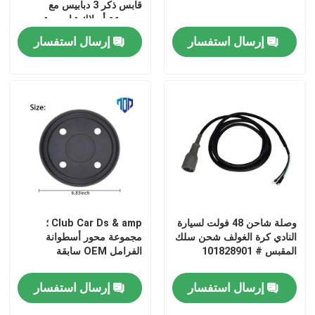
قابس ذكر 3 دبابيس مع
مجموعة أسلاك تيار مستمر،
يستبدل OEM # 101828901
إرسال استفسار
إرسال استفسار
103429001 101128901
مسكن
وصلة شاحن 48 فولت لسيارة
Club Car Ds & amp ؛
النادي كرة الغولف شحن سلك
مجموعة محور أسطوانة
المقبس # 101828901
الفرامل OEM سابقة
منتجات
إرسال استفسار
إرسال استفسار
معلومات عنا