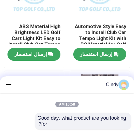
جولة في المعمل
ABS Material High
Automotive Style Easy
Brightness LED Golf
to Install Club Car
مراقبة الجودة
Cart Light Kit Easy to
Tempo Light Kit with
Install Club Car Tempo
PC Material for Golf
Cart LED Light Kit
إرسال استفسار
إرسال استفسار
اتصل بنا
أخبار
Cindy
مرايا جانبية لعربة الجولف
10:58 AM
أغطية عجلات عربة الجولف
Good day, what product are you looking 
for?
لوحة القيادة عربة الجولف
600-1700W Golf Cart
Club Car Tempo RGB