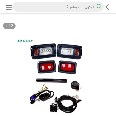
2
/
2