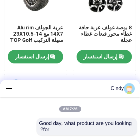
جولة في المعمل
8 بوصة غولف عربة حافة
عربة الجولف Alu rim
غطاء محور قبعات غطاء
14X7 مع 23X10.5-14
مراقبة الجودة
عجلة
سهلة التركيب TOP Golf
إرسال استفسار
إرسال استفسار
اتصل بنا
أخبار
Cindy
مرايا جانبية لعربة الجولف
7:26 AM
أغطية عجلات عربة الجولف
Good day, what product are you looking 
for?
لوحة القيادة عربة الجولف
14 بوصة الألومنيوم عجلة
8 بوصة غولف عربة