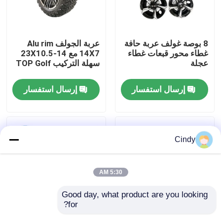
جولة في المعمل
8 بوصة غولف عربة حافة
عربة الجولف Alu rim
غطاء محور قبعات غطاء
14X7 مع 23X10.5-14
مراقبة الجودة
عجلة
سهلة التركيب TOP Golf
إرسال استفسار
إرسال استفسار
اتصل بنا
أخبار
Cindy
مرايا جانبية لعربة الجولف
5:30 AM
أغطية عجلات عربة الجولف
Good day, what product are you looking 
for?
لوحة القيادة عربة الجولف
14 بوصة الألومنيوم عجلة
8 بوصة غولف عربة