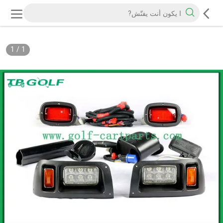
1
/
1