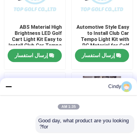
جولة في المعمل
ABS Material High
Automotive Style Easy
Brightness LED Golf
to Install Club Car
مراقبة الجودة
Cart Light Kit Easy to
Tempo Light Kit with
Install Club Car Tempo
PC Material for Golf
Cart LED Light Kit
إرسال استفسار
إرسال استفسار
اتصل بنا
أخبار
Cindy
مرايا جانبية لعربة الجولف
1:35 AM
أغطية عجلات عربة الجولف
Good day, what product are you looking 
for?
لوحة القيادة عربة الجولف
600-1700W Golf Cart
Club Car Tempo RGB