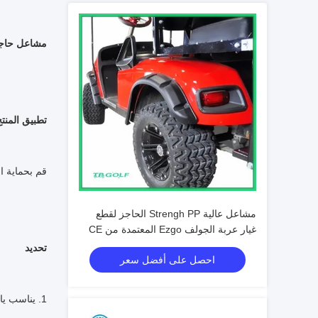
مشاعل حاجز أمامي
تطبيق المنت
قم بحماية ا
مشاعل عالية Strengh PP الحاجز لقطع
غيار عربة الجولف Ezgo المعتمدة من CE
تحديد
احصل على أفضل سعر
1. يناسب ياماها G14 / G16 / G19 / G21 / G22