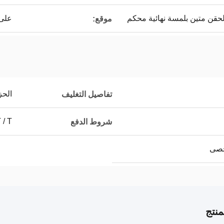
حقن متين بلمسة نهائية محكم
على 
موقع:
الحز
تفاصيل التغليف
 C ، T / T
شروط الدفع
نتج