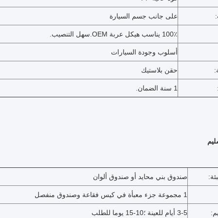
على جانب جسم السيارة
100٪ يناسب هيكل عربة OEM.سهل التنصيب.
أسلوب وجودة السيارات
حقن بلاستيك
1 سنة الضمان.
سليم
ئة:
صندوق بني محايد أو صندوق ألوان
1 مجموعة جزء معبأة في كيس فقاعة وصندوق منفصل
م:
3-5 أيام للعينة ؛10-15 يوما للطلب