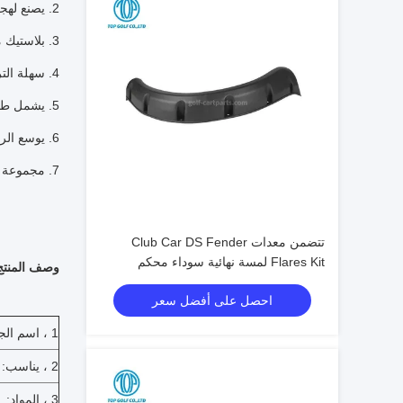
2. يصنع لهجة نمطية وعرة مثالية لعربات الغولف المرفوعة على الطرق الوعرة
3. بلاستيك متين ودائم ومصبوب حسب الطلب
4. سهلة التركيب - فقط حفر ثقوب وربط
5. يشمل طقم التركيب
6. يوسع الرفارف حوالي 4-1 / 2 "
7. مجموعة من 4 مشاعل الحاجز
تتضمن معدات Club Car DS Fender
Flares Kit لمسة نهائية سوداء محكم
وصف المنتج
احصل على أفضل سعر
1 ، اسم الجزء:
2 ، يناسب:
3 ، المواد: