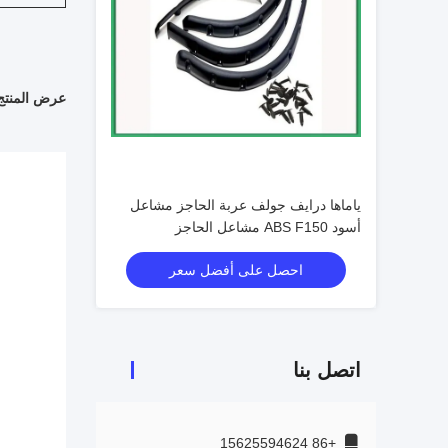
عرض المنتج
ياماها درايف جولف عربة الحاجز مشاعل
أسود ABS F150 مشاعل الحاجز
احصل على أفضل سعر
اتصل بنا
+86 15625594624