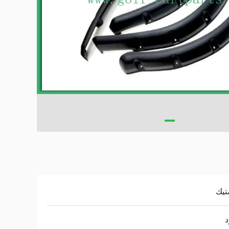
تيك
د