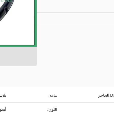
بلاس
مادة:
أسو
اللون: