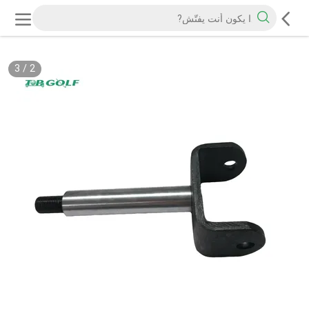
3
/
2