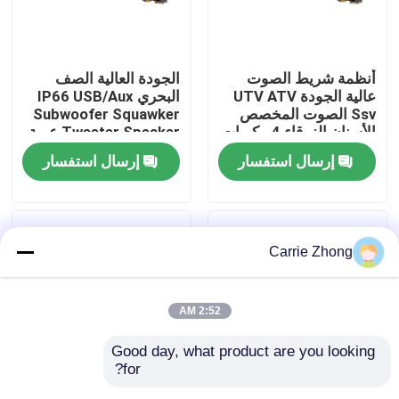
جولة في المعمل
أنظمة شريط الصوت
الجودة العالية الصف
عالية الجودة UTV ATV
البحري IP66 USB/Aux
مراقبة الجودة
Ssv الصوت المخصص
Subwoofer Squawker
الأسنان الزرقاء 4 مكبرات
Tweeter Speaker عربة
الصوت التحكم عن بعد
الغولف الكهربائية شريط
إرسال استفسار
إرسال استفسار
اتصل بنا
IP66 عازل المياه USB
الصوت بلوتوث
أخبار
Carrie Zhong
مرايا جانبية لعربة الجولف
2:52 AM
أغطية عجلات عربة الجولف
Good day, what product are you looking 
for?
لوحة القيادة عربة الجولف
عربة الغولف صوت
مكبر صوت لعربة الجولف