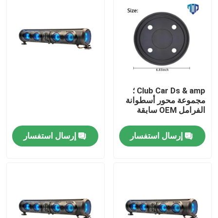
Club Car Ds & amp ؛
مجموعة محور أسطوانة
الفرامل OEM سابقة
إرسال استفسار
إرسال استفسار
مسكن
منتجات
معلومات عنا