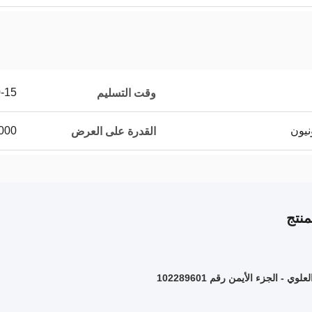
10-15 يو
وقت التسليم
10000 جهاز كم
القدرة على العرض
نتج
لوي - الجزء الأيمن رقم 102289601