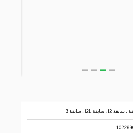
قة i2 ، سابقة i2L ​​، سابقة i3
102289