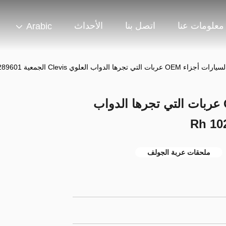
معلومات عنا
اتصل بنا
الأحداث
Arabic
تي تجرها الدواب العلوي Clevis الجمعية Rh 102289601
فائدة نادي السيارات أجزاء OEM عربات التي تجرها الدواب
ملحقات عربة الجولف