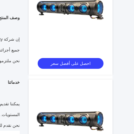
وصف المنتج
إن شركة InGolf & Utility هي الموزع المعين لشركة Club Car Australia لكل من NSW و VIC و ACT و TAS.
جميع أجزائنا هي مارك
نحن ملتزمون 
احصل على أفضل سعر
خدماتنا
يمكننا تقدي
المستويات.
نحن نقدم لك 