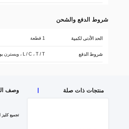
شروط الدفع والشحن
1 قطعة
الحد الأدنى لكمية
L / C ، T / T ، ويسترن يونيون
شروط الدفع
وصف الم
منتجات ذات صلة
تجميع كليز الع