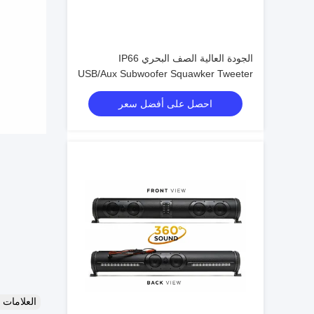
الجودة العالية الصف البحري IP66
USB/Aux Subwoofer Squawker Tweeter
Speaker عربة الغولف الكهربائية شريط
احصل على أفضل سعر
الصوت بلوتوث
العلامات