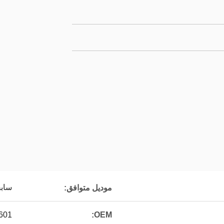
سابقة ، ساب
موديل متوافق:
601
OEM: