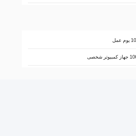
م عمل
بيوتر شخصى