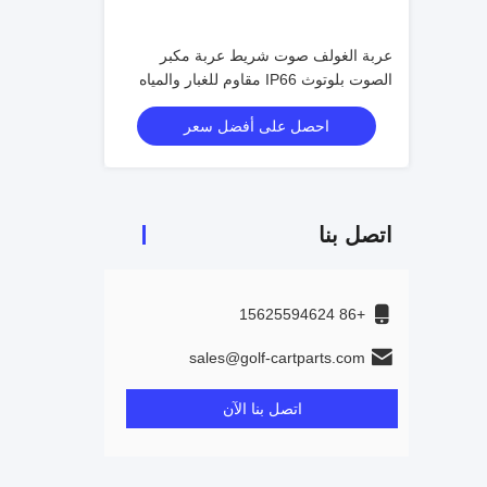
عربة الغولف صوت شريط عربة مكبر
الصوت بلوتوث IP66 مقاوم للغبار والمياه
الصوت المجال الصوتية رائعة الصوت
احصل على أفضل سعر
اتصل بنا
+86 15625594624
sales@golf-cartparts.com
اتصل بنا الآن