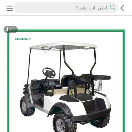
1
/
1