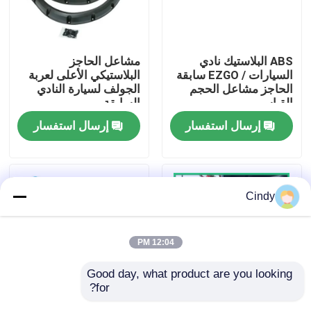
جولة في المعمل
ABS البلاستيك نادي
مشاعل الحاجز
السيارات / EZGO سابقة
البلاستيكي الأعلى لعربة
مراقبة الجودة
الحاجز مشاعل الحجم
الجولف لسيارة النادي
القياسي
السابقة
إرسال استفسار
إرسال استفسار
اتصل بنا
أخبار
Cindy
مرايا جانبية لعربة الجولف
12:04 PM
أغطية عجلات عربة الجولف
Good day, what product are you looking 
for?
لوحة القيادة عربة الجولف
مشاعل عالية Strengh
تتضمن معدات Club Car