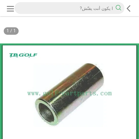
1
/
1