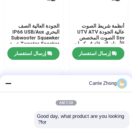
جولة في المعمل
أنظمة شريط الصوت
الجودة العالية الصف
عالية الجودة UTV ATV
البحري IP66 USB/Aux
مراقبة الجودة
Ssv الصوت المخصص
Subwoofer Squawker
الأسنان الزرقاء 4 مكبرات
Tweeter Speaker عربة
الصوت التحكم عن بعد
الغولف الكهربائية شريط
إرسال استفسار
إرسال استفسار
اتصل بنا
IP66 عازل المياه USB
الصوت بلوتوث
أخبار
Carrie Zhong
مرايا جانبية لعربة الجولف
7:10 AM
أغطية عجلات عربة الجولف
Good day, what product are you looking 
for?
لوحة القيادة عربة الجولف
عربة الغولف صوت
مكبر صوت لعربة الجولف