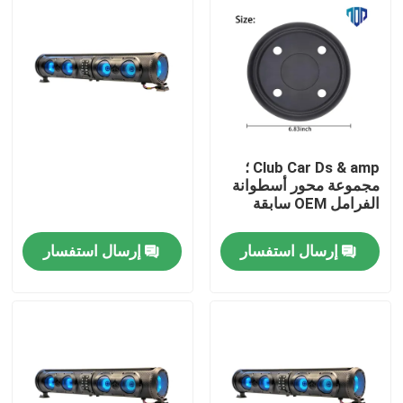
Club Car Ds & amp ؛
مجموعة محور أسطوانة
الفرامل OEM سابقة
إرسال استفسار
إرسال استفسار
مسكن
منتجات
معلومات عنا