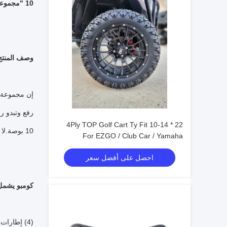
10 "مجموعة آلية من 4 جولف إطارات شارع عربة و 205 / 50-10 إطارات منخفضة المستوى مجموعة إطارات نقطية
وصف المنتج
إن مجموعة ا
22 * 10-14 4Ply TOP Golf Cart Ty Fit
10 بوصة.لا تتطلب مجموعة العجلات هذه مجموعة رفع ، فقط اربطها واذهب.
For EZGO / Club Car / Yamaha
احصل على أفضل سعر
كومبو يشمل
(4) إطارات منخفضة المستوى 205 / 50-10 جديدة (معتمدة من DOT و Turf Safe)