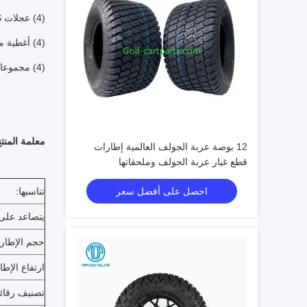
(4) عجلات RUCKUS مُشكَّلة بالخراطة مقاس 10 × 7 بوصات / من الألومنيوم الأسود
(4) أغطية مركزية (كروم)
(4) مجموعات من صواميل العروة (كروم)
معلمة المنت
12 بوصة عربة الجولف العالمية إطارات
قطع غيار عربة الجولف وملحقاتها
احصل على أفضل سعر
تناسبها:
يتصاعد على
حجم الإطار
ارتفاع الإط
تصنيف رقائ