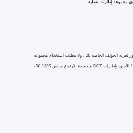
ر لعربة الجولف الخاصة بك ، ولا تتطلب استخدام مجموعة
رفع وتبدو رائعة بقدر ما تسير بسلاسة.تم تغليف هذه العجلة مقاس 10 بوصات من الألمنيوم / الأسود بإطارات DOT منخفضة الارتفاع مقاس 205 / 50-