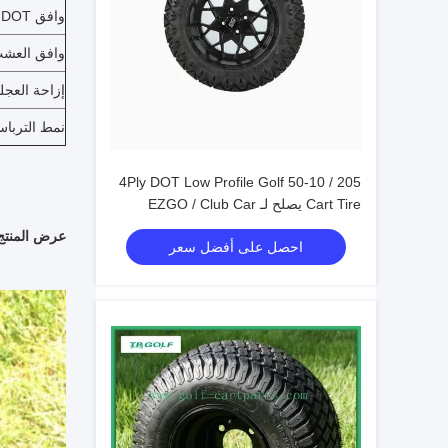
وافق DOT:
وافق العشب
إزاحة العجل
نمط التربا
205 / 50-10 4Ply DOT Low Profile Golf
Cart Tire يصلح لـ EZGO / Club Car
عرض المنتج
احصل على أفضل سعر