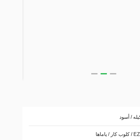
له / أسود
ار / ياماها