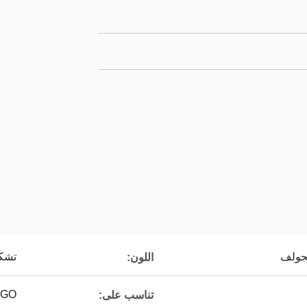
لجولف
تشكي
اللون:
EZGO / كلوب ك
تناسب على: