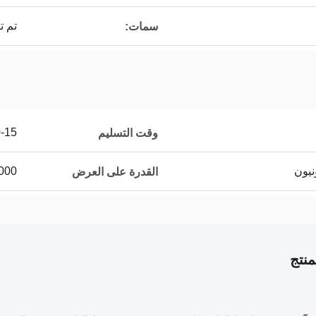
تم ت
سمات:
10-15 يو
وقت التسليم
10000 جهاز كم
القدرة على العرض
نتج