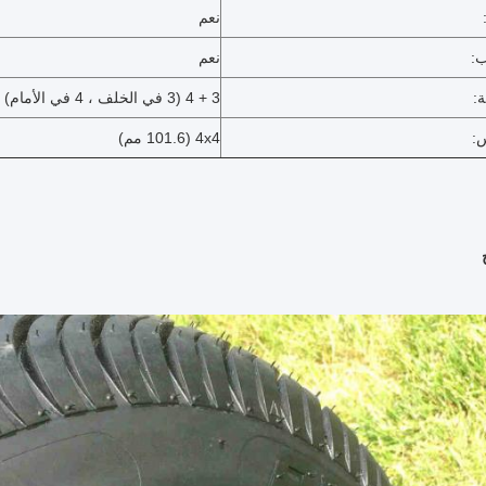
نعم
:
نعم
ة:
3 + 4 (3 في الخلف ، 4 في الأمام)
س:
4x4 (101.6 مم)