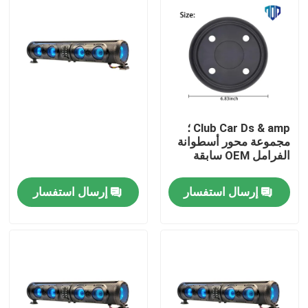
Club Car Ds & amp ؛
مجموعة محور أسطوانة
الفرامل OEM سابقة
إرسال استفسار
إرسال استفسار
مسكن
منتجات
معلومات عنا