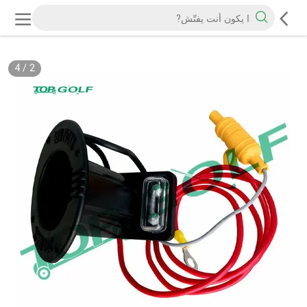
4
/
2