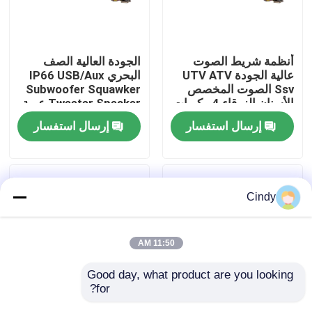
جولة في المعمل
أنظمة شريط الصوت
الجودة العالية الصف
عالية الجودة UTV ATV
البحري IP66 USB/Aux
مراقبة الجودة
Ssv الصوت المخصص
Subwoofer Squawker
الأسنان الزرقاء 4 مكبرات
Tweeter Speaker عربة
الصوت التحكم عن بعد
الغولف الكهربائية شريط
إرسال استفسار
إرسال استفسار
اتصل بنا
IP66 عازل المياه USB
الصوت بلوتوث
أخبار
Cindy
مرايا جانبية لعربة الجولف
11:50 AM
أغطية عجلات عربة الجولف
Good day, what product are you looking 
for?
لوحة القيادة عربة الجولف
عربة الغولف صوت
مكبر صوت لعربة الجولف