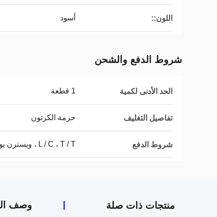
أسود
اللون::
شروط الدفع والشحن
1 قطعة
الحد الأدنى لكمية
حزمة الكرتون
تفاصيل التغليف
L / C ، T / T ، ويسترن يونيون
شروط الدفع
وصف الم
منتجات ذات صلة