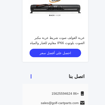
عربة الغولف صوت شريط عربة مكبر
الصوت بلوتوث IP66 مقاوم للغبار والمياه
الصوت المجال الصوتية رائعة الصوت
احصل على أفضل سعر
اتصل بنا
+86 15625594624
sales@golf-cartparts.com