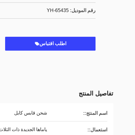
رقم الموديل:
YH-65435
اطلب اقتباس
تفاصيل المنتج
شحن قابس كابل
اسم المنتج::
ياماها الجديدة ذات الثلا
استعمال::