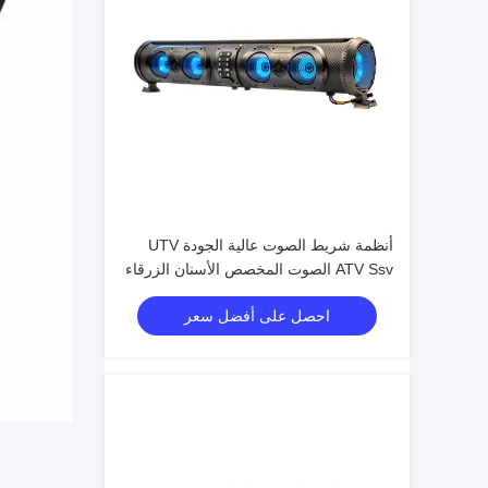
أنظمة شريط الصوت عالية الجودة UTV
ATV Ssv الصوت المخصص الأسنان الزرقاء
4 مكبرات الصوت التحكم عن بعد IP66
احصل على أفضل سعر
عازل المياه USB