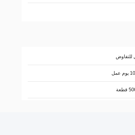
 للتفاوض
م عمل
قطعة