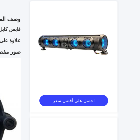
وصف المن
قابس كابل 
علاوة على ذلك ، 
صور مفصل
احصل على أفضل سعر