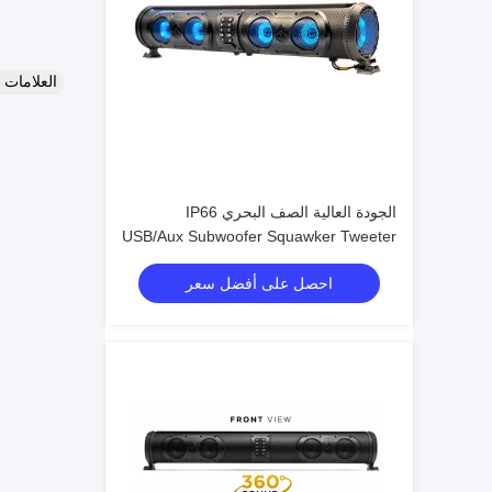
العلامات
الجودة العالية الصف البحري IP66
USB/Aux Subwoofer Squawker Tweeter
Speaker عربة الغولف الكهربائية شريط
احصل على أفضل سعر
الصوت بلوتوث