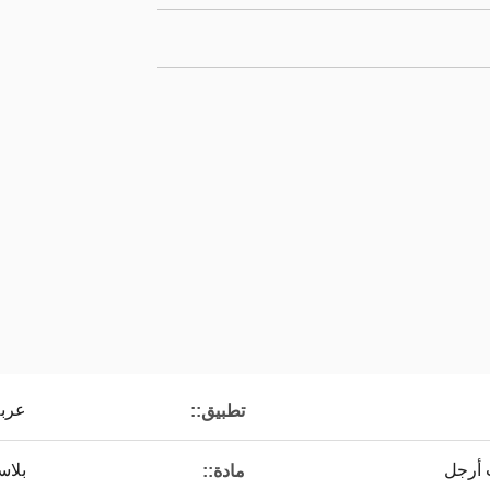
عرب
تطبيق::
ث أرجل
بلاس
مادة::