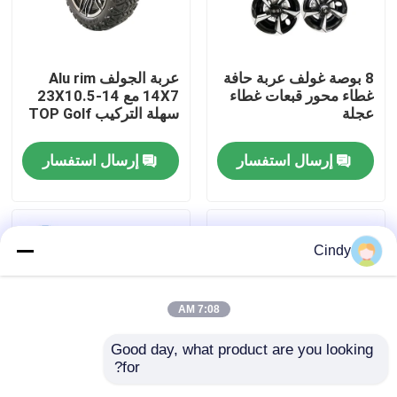
جولة في المعمل
8 بوصة غولف عربة حافة
عربة الجولف Alu rim
غطاء محور قبعات غطاء
14X7 مع 23X10.5-14
مراقبة الجودة
عجلة
سهلة التركيب TOP Golf
إرسال استفسار
إرسال استفسار
اتصل بنا
أخبار
Cindy
مرايا جانبية لعربة الجولف
7:08 AM
أغطية عجلات عربة الجولف
Good day, what product are you looking 
for?
لوحة القيادة عربة الجولف
14 بوصة الألومنيوم عجلة
8 بوصة غولف عربة