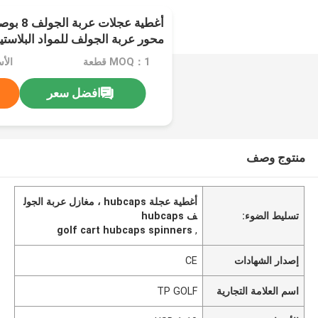
أغطية عجل
محور عربة الجولف للمواد البلاستي
MOQ：1 قطعة
الأسعا
افضل سعر
منتوج وصف
أغطية عجلة hubcaps ، مغازل عربة الجول
تسليط الضوء:
ف hubcaps
golf cart hubcaps spinners
,
إصدار الشهادات
CE
اسم العلامة التجارية
TP GOLF