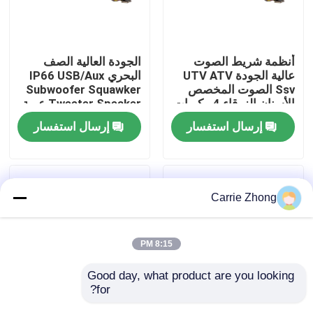
جولة في المعمل
أنظمة شريط الصوت
الجودة العالية الصف
عالية الجودة UTV ATV
البحري IP66 USB/Aux
مراقبة الجودة
Ssv الصوت المخصص
Subwoofer Squawker
الأسنان الزرقاء 4 مكبرات
Tweeter Speaker عربة
الصوت التحكم عن بعد
الغولف الكهربائية شريط
إرسال استفسار
إرسال استفسار
اتصل بنا
IP66 عازل المياه USB
الصوت بلوتوث
أخبار
Carrie Zhong
مرايا جانبية لعربة الجولف
8:15 PM
أغطية عجلات عربة الجولف
Good day, what product are you looking 
for?
لوحة القيادة عربة الجولف
عربة الغولف صوت
مكبر صوت لعربة الجولف