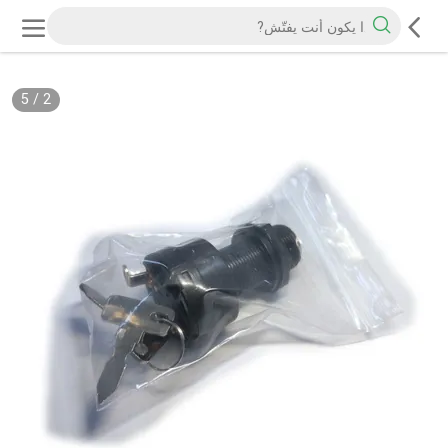
5
/
2