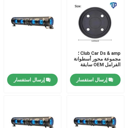
Club Car Ds & amp ؛
مجموعة محور أسطوانة
الفرامل OEM سابقة
إرسال استفسار
إرسال استفسار
مسكن
منتجات
معلومات عنا