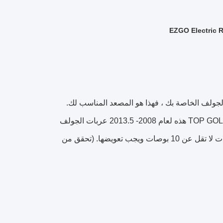
EZGO Electric R
وب النهائي لعربة الجولف الخاصة بك ، فهذا هو المصعد المناسب لك.
يتضمن جميع الأجزاء الضرورية والتعليمات الكاملة. مجموعة رفع الذراع TOP GOLF A-Arm هذه لعام 2008- 2013.5 عربات الجولف
الكهربائية EZGO RXV وتسمح باستخدام إطارات تصل إلى 23 بوصة.تتطلب عجلات لا تقل عن 10 بوصات ويجب تعويضها. (تحقق من