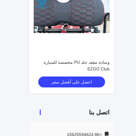
وسادة مقعد جلد PU مخصصة للسيارة
EZGO Club
احصل على أفضل سعر
اتصل بنا
+86 15625594624