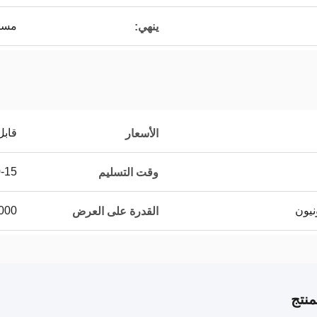
مسح
ينهي:
قابل
الأسعار
10-15 يو
وقت التسليم
50000 
القدرة على العرض
نتج