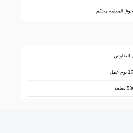
وق المغلفة محكم
 للتفاوض
م عمل
قطعة