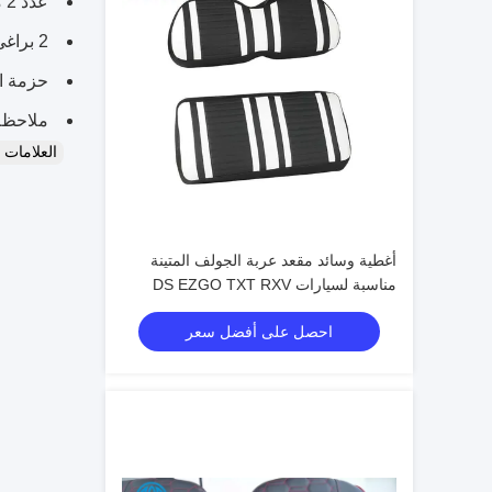
عدد 2 من حواجز الرفع الخلفية
2 براغي يو
حزمة ا
ملاحظة:
العلامات
أغطية وسائد مقعد عربة الجولف المتينة
مناسبة لسيارات DS EZGO TXT RXV
Club
احصل على أفضل سعر