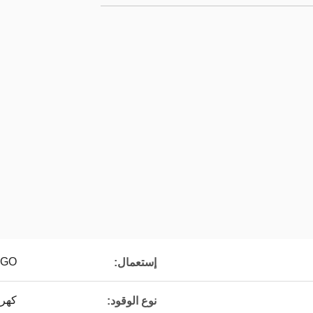
EZGO و Club Car و 
إستعمال:
كهرب
نوع الوقود: