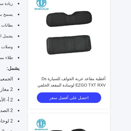
زيادة سف
يسمح بمح
بطانات ي
يشمل ال
وصلات ش
طلاء مس
يشمل:
أغطية مقاعد عربة الجولف للسيارة Ds
الجمعية
EZGO TXT RXV لوسادة المقعد الخلفي
2 مغازل
احصل على أفضل سعر
2 أ- الأسلحة
2 الصدمات الأمامية
2 لوحات تركيب الصدمات الخلفية