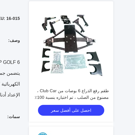
KU: 16-015
وصف:
طقم رفع الذراع 6 بوصات من Club Car ،
الإعداد أدنا
مصنوع من الصلب ، تم اختباره بنسبة 100٪
احصل على أفضل سعر
سمات: