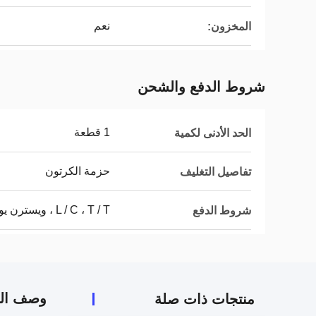
نعم
المخزون:
شروط الدفع والشحن
1 قطعة
الحد الأدنى لكمية
حزمة الكرتون
تفاصيل التغليف
L / C ، T / T ، ويسترن يونيون
شروط الدفع
وصف الم
منتجات ذات صلة