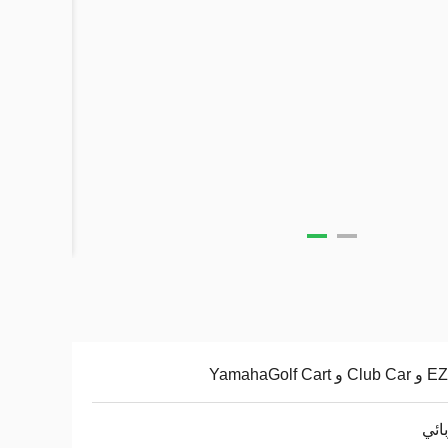
YamahaGolf Cart
ائي