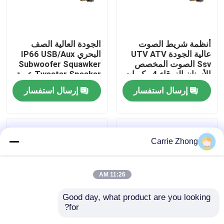
جولة في المعمل
أنظمة شريط الصوت
الجودة العالية الصف
عالية الجودة UTV ATV
البحري IP66 USB/Aux
مراقبة الجودة
Ssv الصوت المخصص
Subwoofer Squawker
الأسنان الزرقاء 4 مكبرات
Tweeter Speaker عربة
الصوت التحكم عن بعد
الغولف الكهربائية شريط
إرسال استفسار
إرسال استفسار
اتصل بنا
IP66 عازل المياه USB
الصوت بلوتوث
أخبار
Carrie Zhong
مرايا جانبية لعربة الجولف
11:26 AM
أغطية عجلات عربة الجولف
Good day, what product are you looking 
for?
لوحة القيادة عربة الجولف
عربة الغولف صوت
مكبر صوت لعربة الجولف