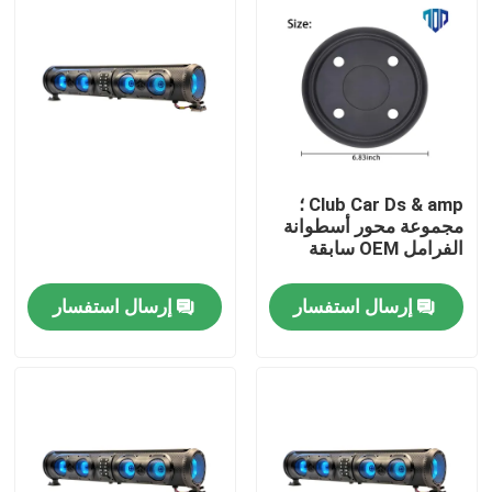
Club Car Ds & amp ؛
مجموعة محور أسطوانة
الفرامل OEM سابقة
إرسال استفسار
إرسال استفسار
مسكن
منتجات
معلومات عنا