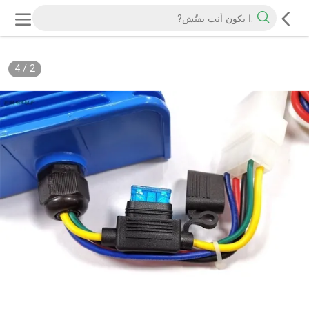
4
/
2