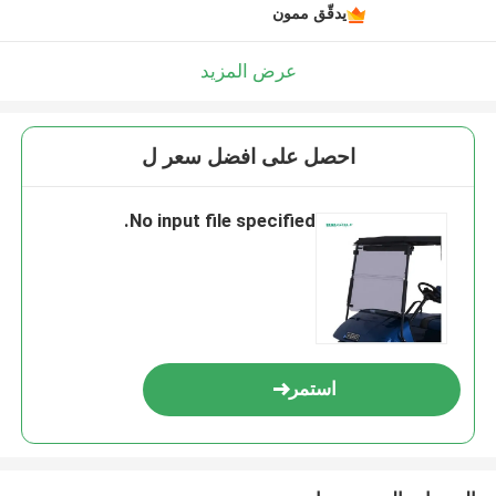
يدقّق ممون
عرض المزيد
احصل على افضل سعر ل
No input file specified.
استمر