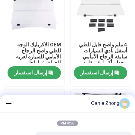
جولة في المعمل
مراقبة الجودة
4 ملم واضح قابل للطي
OEM الاكريليك الوجه
أسفل نادي السيارات
للطي واضح الزجاج
اتصل بنا
سابقة الزجاج الأمامي
الأمامي للسيارة لعربة
تتحطم أكريليك مقاوم
الجولف / ياماها
إرسال استفسار
إرسال استفسار
أخبار
مرايا جانبية لعربة الجولف
Carrie Zhong
أغطية عجلات عربة الجولف
4:56 PM
لوحة القيادة عربة الجولف