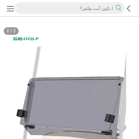
2
/
2