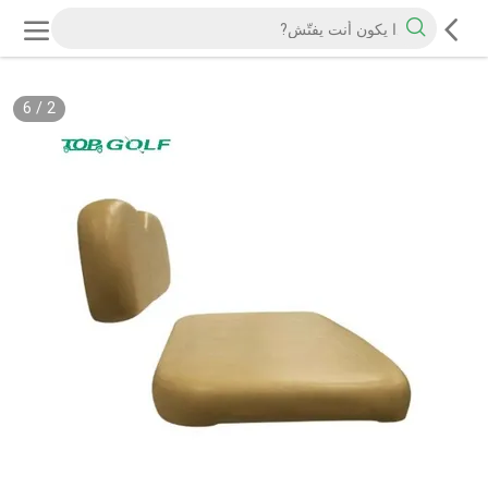
6
/
2