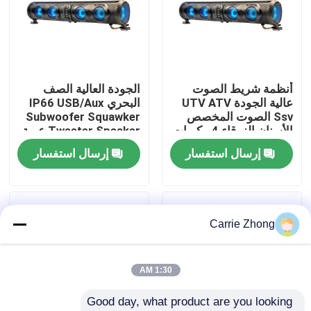
جولة في المعمل
مراقبة الجودة
أنظمة شريط الصوت
الجودة العالية الصف
عالية الجودة UTV ATV
البحري IP66 USB/Aux
Ssv الصوت المخصص
Subwoofer Squawker
اتصل بنا
الأسنان الزرقاء 4 مكبرات
Tweeter Speaker عربة
الصوت التحكم عن بعد
الغولف الكهربائية شريط
إرسال استفسار
إرسال استفسار
IP66 عازل المياه USB
الصوت بلوتوث
أخبار
مرايا جانبية لعربة الجولف
Carrie Zhong
أغطية عجلات عربة الجولف
1:30 AM
Good day, what product are you looking 
لوحة القيادة عربة الجولف