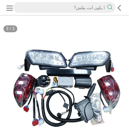
3
/
2