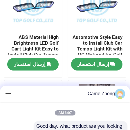
جولة في المعمل
مراقبة الجودة
ABS Material High
Automotive Style Easy
Brightness LED Golf
to Install Club Car
Cart Light Kit Easy to
Tempo Light Kit with
اتصل بنا
Install Club Car Tempo
PC Material for Golf
Cart LED Light Kit
إرسال استفسار
إرسال استفسار
أخبار
مرايا جانبية لعربة الجولف
Carrie Zhong
أغطية عجلات عربة الجولف
6:07 AM
Good day, what product are you looking 
لوحة القيادة عربة الجولف