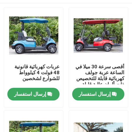
أقصى سرعة 30 ميلا في
عربات كهربائية قانونية
الساعة عربة جولف
48 فولت 4 كيلوواط
كهربائية قابلة للتخصيص
للشوارع لشخصين
ذات ألوان عالية قابلة
للترقية
مسكن
إرسال استفسار
إرسال استفسار
منتجات
معلومات عنا