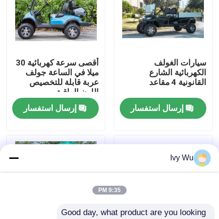
جولة في المعمل
مراقبة الجودة
سيارات الغولف
أقصى سرعة كهربائية 30
الكهربائية الشارع
ميلا في الساعة جولف
القانونية 4 مقاعد
عربة قابلة للتخصيص
اتصل بنا
اللون الراقية
إرسال استفسار
إرسال استفسار
أخبار
مرايا جانبية لعربة الجولف
Ivy Wu
أغطية عجلات عربة الجولف
9:35 PM
Good day, what product are you looking 
لوحة القيادة عربة الجولف