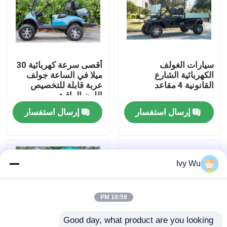
جولة في المعمل
مراقبة الجودة
سيارات الغولف
أقصى سرعة كهربائية 30
الكهربائية الشارع
ميلا في الساعة جولف
القانونية 4 مقاعد
عربة قابلة للتخصيص
اتصل بنا
اللون الراقية
إرسال استفسار
إرسال استفسار
أخبار
مرايا جانبية لعربة الجولف
Ivy Wu
أغطية عجلات عربة الجولف
10:59 PM
Good day, what product are you looking 
لوحة القيادة عربة الجولف