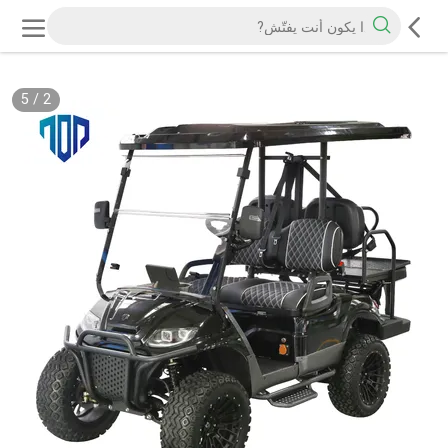
5
/
2