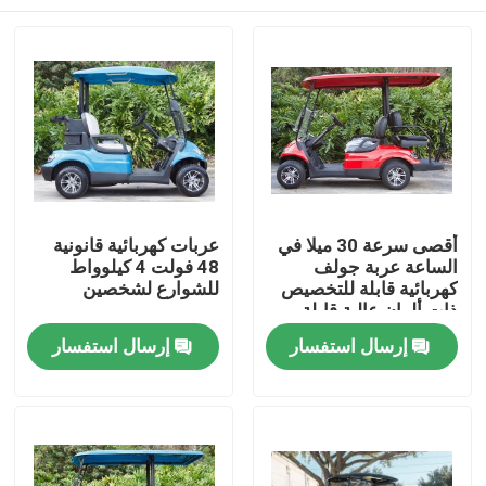
أقصى سرعة 30 ميلا في
عربات كهربائية قانونية
الساعة عربة جولف
48 فولت 4 كيلوواط
كهربائية قابلة للتخصيص
للشوارع لشخصين
ذات ألوان عالية قابلة
للترقية
مسكن
إرسال استفسار
إرسال استفسار
منتجات
معلومات عنا