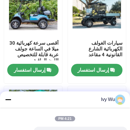
جولة في المعمل
مراقبة الجودة
سيارات الغولف
أقصى سرعة كهربائية 30
الكهربائية الشارع
ميلا في الساعة جولف
اتصل بنا
القانونية 4 مقاعد
عربة قابلة للتخصيص
اللون الراقية
إرسال استفسار
إرسال استفسار
أخبار
مرايا جانبية لعربة الجولف
Ivy Wu
أغطية عجلات عربة الجولف
4:21 PM
لوحة القيادة عربة الجولف