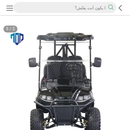
5
/
2