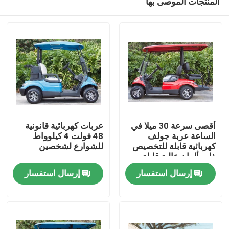
المنتجات الموصى بها
أقصى سرعة 30 ميلا في
عربات كهربائية قانونية
الساعة عربة جولف
48 فولت 4 كيلوواط
كهربائية قابلة للتخصيص
للشوارع لشخصين
ذات ألوان عالية قابلة
مسكن
للترقية
إرسال استفسار
إرسال استفسار
منتجات
معلومات عنا