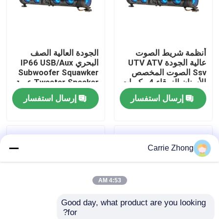
جولة في المعمل
أنظمة شريط الصوت
الجودة العالية الصف
مراقبة الجودة
عالية الجودة UTV ATV
البحري IP66 USB/Aux
Ssv الصوت المخصص
Subwoofer Squawker
الأسنان الزرقاء 4 مكبرات
Tweeter Speaker عربة
اتصل بنا
الصوت التحكم عن بعد
الغولف الكهربائية شريط
إرسال استفسار
إرسال استفسار
IP66 عازل المياه USB
الصوت بلوتوث
أخبار
Carrie Zhong
مرايا جانبية لعربة الجولف
4:53 AM
أغطية عجلات عربة الجولف
Good day, what product are you looking 
for?
لوحة القيادة عربة الجولف