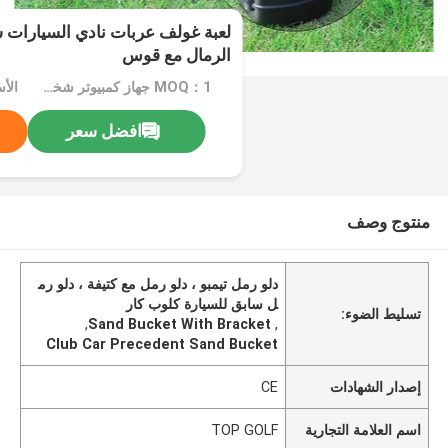
لعبة غولف عربات نادي السيارات سا
الرمال مع قوس
MOQ：1 جهاز كمبيوتر شخصى
الأسع
افضل سعر
منتوج وصف
دلو رمل تيمبو ، دلو رمل مع كتيفة ، دلو رم
ل سابق للسيارة كلوب كار
تسليط الضوء:
,
Sand Bucket With Bracket
,
Club Car Precedent Sand Bucket
إصدار الشهادات
CE
اسم العلامة التجارية
TOP GOLF