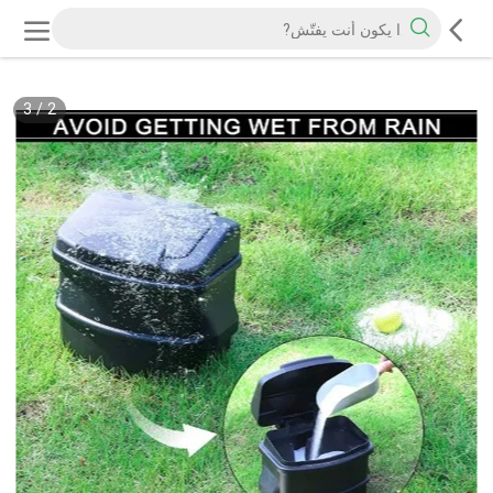
3
/
2