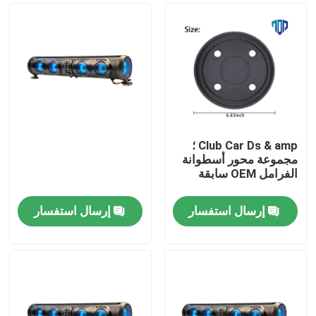
Club Car Ds & amp ؛
مجموعة محور أسطوانة
الفرامل OEM سابقة
إرسال استفسار
إرسال استفسار
مسكن
منتجات
معلومات عنا