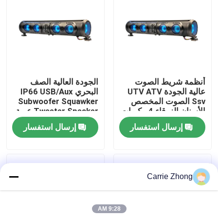
جولة في المعمل
مراقبة الجودة
أنظمة شريط الصوت
الجودة العالية الصف
اتصل بنا
عالية الجودة UTV ATV
البحري IP66 USB/Aux
Ssv الصوت المخصص
Subwoofer Squawker
الأسنان الزرقاء 4 مكبرات
Tweeter Speaker عربة
أخبار
الصوت التحكم عن بعد
الغولف الكهربائية شريط
إرسال استفسار
إرسال استفسار
IP66 عازل المياه USB
الصوت بلوتوث
مرايا جانبية لعربة الجولف
Carrie Zhong
أغطية عجلات عربة الجولف
9:28 AM
لوحة القيادة عربة الجولف