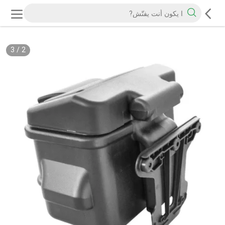
3
/
2