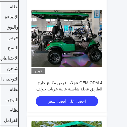
نظام
الإضاءة
والبوق
جرس
النسخ
الاحتياطي
شاحن
فيديو
التوجيه ، ا
OEM ODM 4 عجلات قرص مكابح خارج
الطريق عجلة شاسية عالية عربات جولف
نظام
كهربائية مصغرة 10 بوصة IP66 عرض عربة
التوجيه
احصل على أفضل سعر
جولف 4 مقاعد
نظام
الفرامل