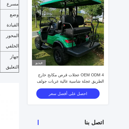
مسرع
وضع
القيادة
المحور
الخلفي
جهاز
فيديو
التعليق
OEM ODM 4 عجلات قرص مكابح خارج
الطريق عجلة شاسية عالية عربات جولف
كهربائية مصغرة 10 بوصة IP66 عرض عربة
احصل على أفضل سعر
جولف 4 مقاعد
اتصل بنا