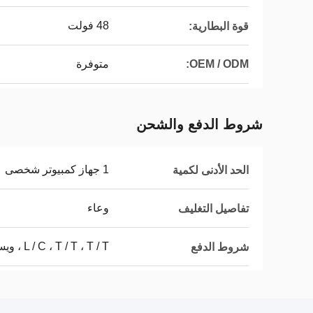
48 فولت
قوة البطارية:
OEM / ODM:
متوفرة
شروط الدفع والشحن
1 جهاز كمبيوتر شخصى
الحد الأدنى لكمية
وعاء
تفاصيل التغليف
L / C ، T / T ، T / T ، ويسترن يونيون ، ويسترن يونيون
شروط الدفع