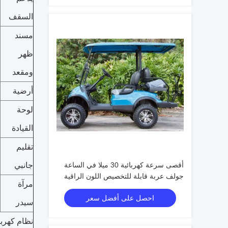
السقف
مسند
ظهر
ومقعد
أرضية
لوحة
القيادة
تقليم
أقصى سرعة كهربائية 30 ميلا في الساعة
جانبي
جولف عربة قابلة للتخصيص اللون الراقية
مرآة
احصل على أفضل سعر
سيدر
نظام كهربا