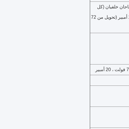
 أمامية ، مصباحان خلفيان (كل
مصباح فرامل واحد مدمج مع إشارة دوران واحدة) ، مع مخفض جهد 20 أمبير (تحويل من 72