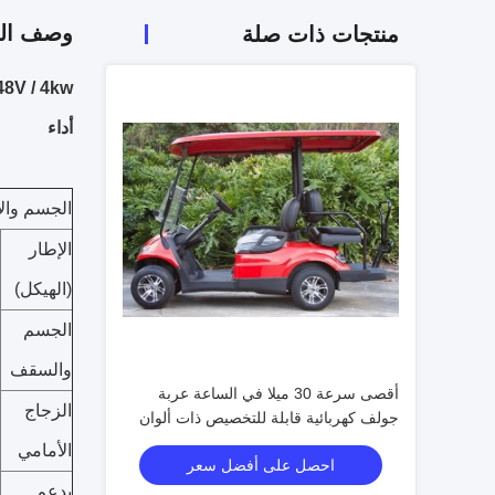
وصف الم
منتجات ذات صلة
48V / 4kw عربة الجولف EV 2 + 2g المحور الخلفي المتك
أداء
الجسم وال
الإطار
(الهيكل)
الجسم
والسقف
أقصى سرعة 30 ميلا في الساعة عربة
الزجاج
جولف كهربائية قابلة للتخصيص ذات ألوان
عالية قابلة للترقية
الأمامي
احصل على أفضل سعر
يدعم