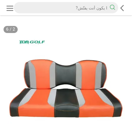
6
/
2