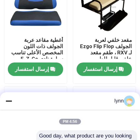
جولة في المعمل
مراقبة الجودة
مقعد خلفي لعربة
أغطية مقاعد عربة
الجولف Ezgo Flip Flop
الجولف ذات اللون
لـ RXV ، طقم مقعد
المخصص الأعلى تناسب
اتصل بنا
خلفي قابل للطي
سيارة نادي E-Z-Go
وغيرها من السيارات
إرسال استفسار
إرسال استفسار
الكهربائية
أخبار
مرايا جانبية لعربة الجولف
lynn
أغطية عجلات عربة الجولف
4:56 PM
Good day, what product are you looking 
لوحة القيادة عربة الجولف