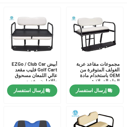
مجموعات مقاعد عربة
أبيض EZGo / Club Car
الغولف المتوفرة من
Golf Cart فليب مقعد
OEM باستخدام مادة
عالي اللمعان مسحوق
الجلد الفولاذية
طلاء لون مخصص
مسكن
إرسال استفسار
إرسال استفسار
منتجات
معلومات عنا