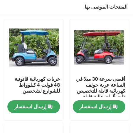
المنتجات الموصى بها
أقصى سرعة 30 ميلا في
عربات كهربائية قانونية
الساعة عربة جولف
48 فولت 4 كيلوواط
كهربائية قابلة للتخصيص
للشوارع لشخصين
مسكن
ذات ألوان عالية قابلة
للترقية
إرسال استفسار
إرسال استفسار
منتجات
معلومات عنا