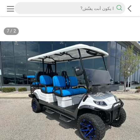
7
/
2