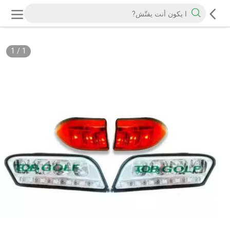
1
/
1