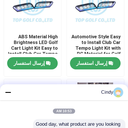
جولة في المعمل
مراقبة الجودة
ABS Material High
Automotive Style Easy
Brightness LED Golf
to Install Club Car
Cart Light Kit Easy to
Tempo Light Kit with
اتصل بنا
Install Club Car Tempo
PC Material for Golf
Cart LED Light Kit
إرسال استفسار
إرسال استفسار
أخبار
مرايا جانبية لعربة الجولف
Cindy
أغطية عجلات عربة الجولف
10:53 AM
Good day, what product are you looking 
لوحة القيادة عربة الجولف