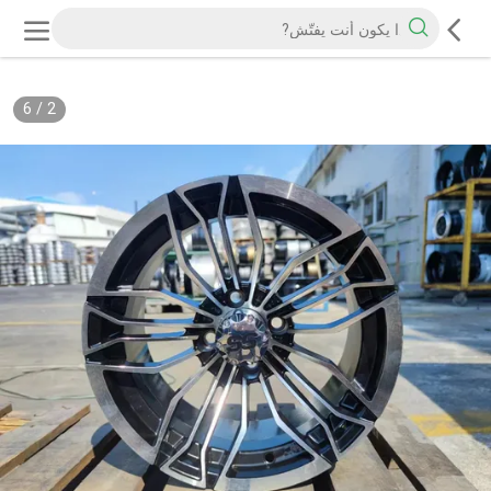
6
/
2