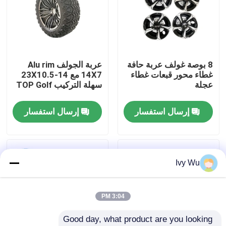
جولة في المعمل
مراقبة الجودة
8 بوصة غولف عربة حافة
عربة الجولف Alu rim
غطاء محور قبعات غطاء
14X7 مع 23X10.5-14
عجلة
سهلة التركيب TOP Golf
اتصل بنا
إرسال استفسار
إرسال استفسار
أخبار
مرايا جانبية لعربة الجولف
Ivy Wu
أغطية عجلات عربة الجولف
3:04 PM
Good day, what product are you looking 
لوحة القيادة عربة الجولف