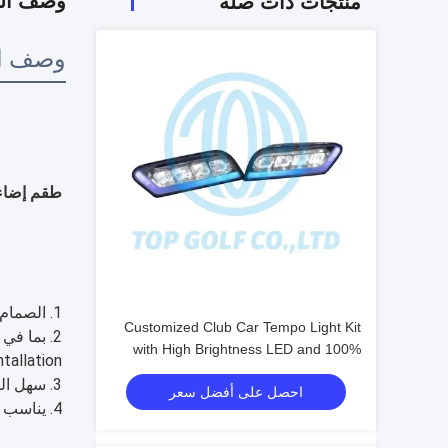
وصف الم
منتجات ذات صلة
وصف ال
طقم إضاءة ليد لعربة الجو
1. الصمام العلامة التجارية الجديدة قابل للتعديل المصباح والأضواء الخلفية.
Customized Club Car Tempo Light Kit
with High Brightness LED and 100%
ntallation.
OEM Fit for Golf Cart
3. سهل التركيب حسب تعليمات التثبيت.
احصل على أفضل سعر
4. يناسب عربات الجولف YMH-002.