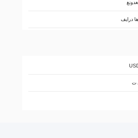
غدونغ
ها درايف
US
 ت