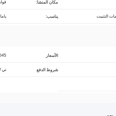
قوان
مكان المنشأ:
مات التثبيت
ياما
يناسب:
D45
الأسعار
تي /
شروط الدفع