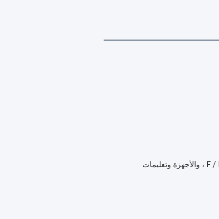
2. بما في ذلك المصباح الأمامي ، والمصابيح الخلفية ، وتسخير الأسلاك ، ومفتاح F / R ، والأجهزة وتعليمات 