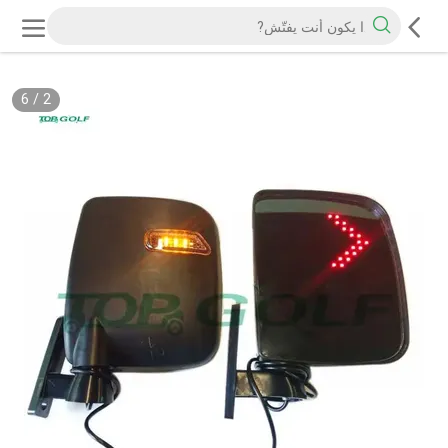
6
/
2