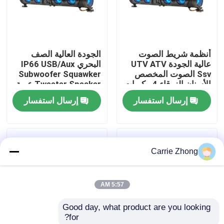
جولة في المعمل
أنظمة شريط الصوت
الجودة العالية الصف
مراقبة الجودة
عالية الجودة UTV ATV
البحري IP66 USB/Aux
Ssv الصوت المخصص
Subwoofer Squawker
الأسنان الزرقاء 4 مكبرات
Tweeter Speaker عربة
اتصل بنا
الصوت التحكم عن بعد
الغولف الكهربائية شريط
إرسال استفسار
إرسال استفسار
IP66 عازل المياه USB
الصوت بلوتوث
أخبار
Carrie Zhong
مرايا جانبية لعربة الجولف
5:57 AM
أغطية عجلات عربة الجولف
Good day, what product are you looking 
for?
لوحة القيادة عربة الجولف