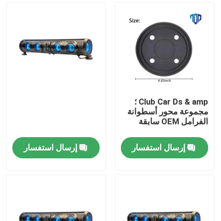
Club Car Ds & amp ؛
مجموعة محور أسطوانة
الفرامل OEM سابقة
إرسال استفسار
إرسال استفسار
مسكن
منتجات
معلومات عنا