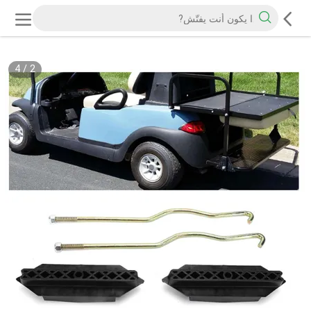
4
/
2