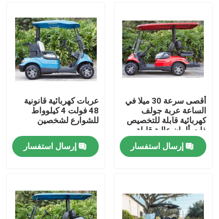
أقصى سرعة 30 ميلا في
عربات كهربائية قانونية
الساعة عربة جولف
48 فولت 4 كيلوواط
كهربائية قابلة للتخصيص
للشوارع لشخصين
ذات ألوان عالية قابلة
للترقية
إرسال استفسار
إرسال استفسار
مسكن
منتجات
معلومات عنا