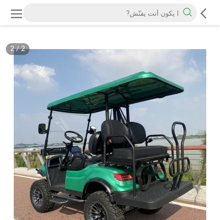
2
/
2