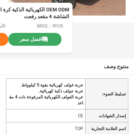
الشاشة 4 مقعد رفعت
MOQ：1PCS
الأسع
افضل سعر
منتوج وصف
عربة غولف كهربائية بقوة 5 كيلوواط
,
عربة جولف ذكية كهربائية
,
تسليط الضوء:
عربة الغولف الكهربائية المرفوعة ذات 4 مق
اعد
إصدار الشهادات
CE
اسم العلامة التجارية
TOP