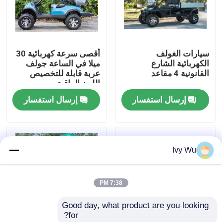
جولة في المعمل
سيارات الغولف
أقصى سرعة كهربائية 30
مراقبة الجودة
الكهربائية الشارع
ميلا في الساعة جولف
القانونية 4 مقاعد
عربة قابلة للتخصيص
اللون الراقية
اتصل بنا
إرسال استفسار
إرسال استفسار
أخبار
Ivy Wu
مرايا جانبية لعربة الجولف
7:38 PM
أغطية عجلات عربة الجولف
Good day, what product are you looking 
for?
لوحة القيادة عربة الجولف