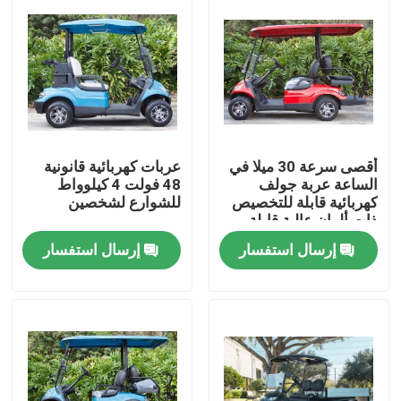
أقصى سرعة 30 ميلا في
عربات كهربائية قانونية
الساعة عربة جولف
48 فولت 4 كيلوواط
كهربائية قابلة للتخصيص
للشوارع لشخصين
ذات ألوان عالية قابلة
للترقية
إرسال استفسار
إرسال استفسار
مسكن
منتجات
معلومات عنا