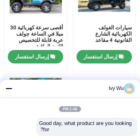
جولة في المعمل
سيارات الغولف
أقصى سرعة كهربائية 30
الكهربائية الشارع
ميلا في الساعة جولف
مراقبة الجودة
القانونية 4 مقاعد
عربة قابلة للتخصيص
اللون الراقية
إرسال استفسار
إرسال استفسار
اتصل بنا
أخبار
Ivy Wu
مرايا جانبية لعربة الجولف
1:48 PM
أغطية عجلات عربة الجولف
Good day, what product are you looking 
for?
لوحة القيادة عربة الجولف
OEM ODM 4 عجلات
OEM ODM 4 عجلات