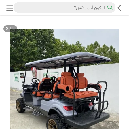
2
/
2