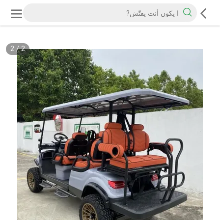
2
/
2