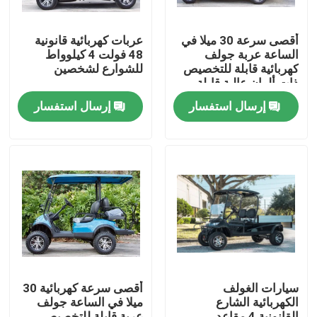
أقصى سرعة 30 ميلا في
عربات كهربائية قانونية
الساعة عربة جولف
48 فولت 4 كيلوواط
كهربائية قابلة للتخصيص
للشوارع لشخصين
ذات ألوان عالية قابلة
للترقية
إرسال استفسار
إرسال استفسار
مسكن
منتجات
سيارات الغولف
أقصى سرعة كهربائية 30
الكهربائية الشارع
ميلا في الساعة جولف
معلومات عنا
القانونية 4 مقاعد
عربة قابلة للتخصيص