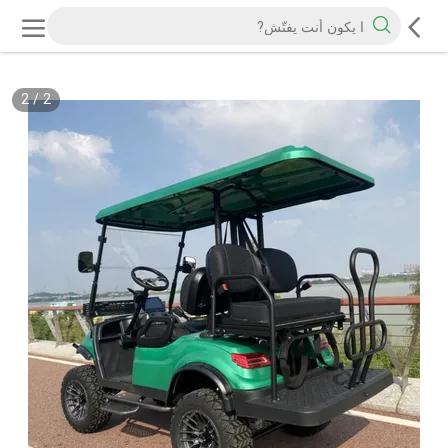
2
/
2