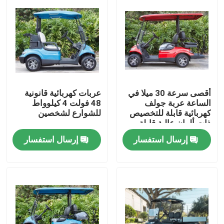
أقصى سرعة 30 ميلا في
عربات كهربائية قانونية
الساعة عربة جولف
48 فولت 4 كيلوواط
كهربائية قابلة للتخصيص
للشوارع لشخصين
ذات ألوان عالية قابلة
للترقية
إرسال استفسار
إرسال استفسار
مسكن
منتجات
معلومات عنا