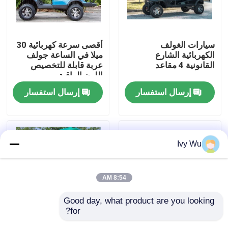
جولة في المعمل
سيارات الغولف
أقصى سرعة كهربائية 30
الكهربائية الشارع
ميلا في الساعة جولف
مراقبة الجودة
القانونية 4 مقاعد
عربة قابلة للتخصيص
اللون الراقية
إرسال استفسار
إرسال استفسار
اتصل بنا
أخبار
Ivy Wu
مرايا جانبية لعربة الجولف
8:54 AM
أغطية عجلات عربة الجولف
Good day, what product are you looking 
for?
لوحة القيادة عربة الجولف
OEM ODM 4 عجلات
OEM ODM 4 عجلات